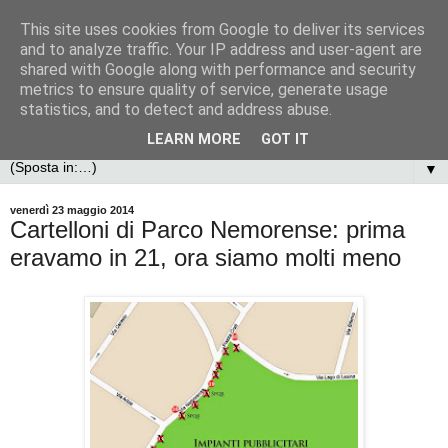
This site uses cookies from Google to deliver its services
and to analyze traffic. Your IP address and user-agent are
shared with Google along with performance and security
metrics to ensure quality of service, generate usage
statistics, and to detect and address abuse.
LEARN MORE
GOT IT
▼
venerdì 23 maggio 2014
Cartelloni di Parco Nemorense: prima
eravamo in 21, ora siamo molti meno