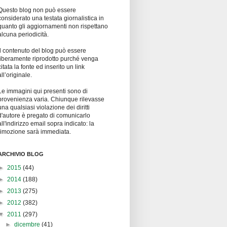
Questo blog non può essere
considerato una testata giornalistica in
quanto gli aggiornamenti non rispettano
alcuna periodicità.
Il contenuto del blog può essere
liberamente riprodotto purché venga
citata la fonte ed inserito un link
all’originale.
Le immagini qui presenti sono di
provenienza varia. Chiunque rilevasse
una qualsiasi violazione dei diritti
d'autore è pregato di comunicarlo
all'indirizzo email sopra indicato: la
rimozione sarà immediata.
ARCHIVIO BLOG
►
2015
(44)
►
2014
(188)
►
2013
(275)
►
2012
(382)
▼
2011
(297)
►
dicembre
(41)