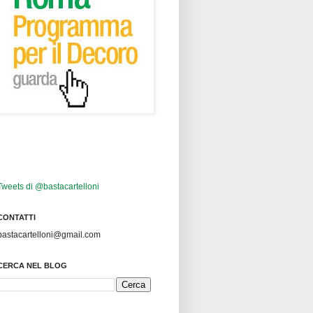
Tweets di @bastacartelloni
CONTATTI
bastacartelloni@gmail.com
CERCA NEL BLOG