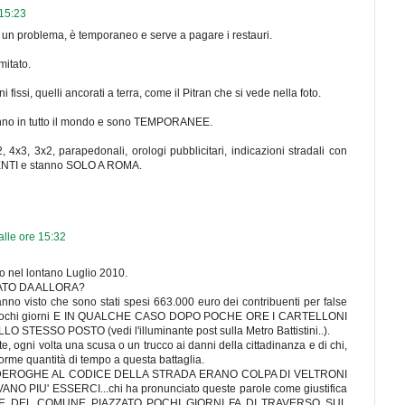
 15:23
 un problema, è temporaneo e serve a pagare i restauri.
itato.
i fissi, quelli ancorati a terra, come il Pitran che si vede nella foto.
stanno in tutto il mondo e sono TEMPORANEE.
, 4x3, 3x2, parapedonali, orologi pubblicitari, indicazioni stradali con
ENTI e stanno SOLO A ROMA.
lle ore 15:32
o nel lontano Luglio 2010.
ATO DA ALLORA?
 visto che sono stati spesi 663.000 euro dei contribuenti per false
po pochi giorni E IN QUALCHE CASO DOPO POCHE ORE I CARTELLONI
STESSO POSTO (vedi l'illuminante post sulla Metro Battistini..).
arte, ogni volta una scusa o un trucco ai danni della cittadinanza e di chi,
rme quantità di tempo a questa battaglia.
 DEROGHE AL CODICE DELLA STRADA ERANO COLPA DI VELTRONI
PIU' ESSERCI...chi ha pronunciato queste parole come giustifica
E DEL COMUNE PIAZZATO POCHI GIORNI FA DI TRAVERSO SUL