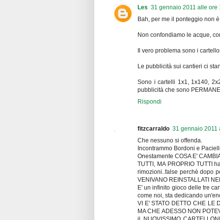
Les
31 gennaio 2011 alle ore
Bah, per me il ponteggio non è
Non confondiamo le acque, com
Il vero problema sono i cartellon
Le pubblicità sui cantieri ci 
Sono i cartelli 1x1, 1x140, 2x2
pubblicità che sono PERMAN
Rispondi
fitzcarraldo
31 gennaio 2011 a
Che nessuno si offenda.
Incontrammo Bordoni e Paciell
Onestamente COSA E' CAMBI
TUTTI, MA PROPRIO TUTTI hanno
rimozioni..false perchè do
VENIVANO REINSTALLATI NELLO 
E' un infinito gioco delle tre c
come noi, sta dedicando un'eno
VI E' STATO DETTO CHE LE
MA CHE ADESSO NON POTEVANO 
il NUOVISSIMO CARTELLON