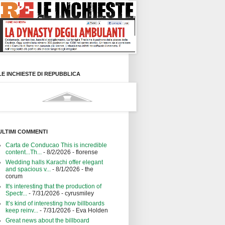
LE INCHIESTE DI REPUBBLICA
ULTIMI COMMENTI
Carta de Conducao This is incredible
content...Th...
- 8/2/2026
- florense
Wedding halls Karachi offer elegant
and spacious v...
- 8/1/2026
- the
corum
It's interesting that the production of
Spectr...
- 7/31/2026
- cyrusmiley
It’s kind of interesting how billboards
keep reinv...
- 7/31/2026
- Eva Holden
Great news about the billboard