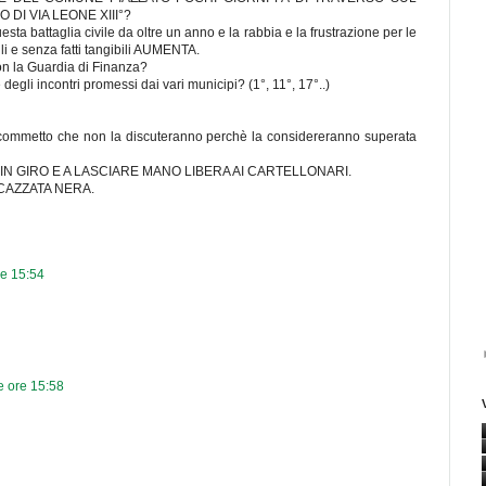
DI VIA LEONE XIII°?
sta battaglia civile da oltre un anno e la rabbia e la frustrazione per le
li e senza fatti tangibili AUMENTA.
con la Guardia di Finanza?
 degli incontri promessi dai vari municipi? (1°, 11°, 17°..)
scommetto che non la discuteranno perchè la considereranno superata
N GIRO E A LASCIARE MANO LIBERA AI CARTELLONARI.
CAZZATA NERA.
re 15:54
e ore 15:58