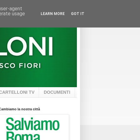
 user-agent
nerate usage
LEARN MORE
GOT IT
CARTELLONI TV
DOCUMENTI
Cambiamo la nostra città