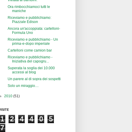
Vietata ai bambini.
Ora rimbocchiamoci tutti le
maniche
Riceviamo e pubblichiamo:
Piazzale Edison
Ancora un'accoppiata: cartelloni-
Formula Uno
Riceviamo e pubblichiamo - Un
prima-e-dopo imperiale
Cartelloni come camion bar
Riceviamo e pubblichiamo -
Iniziativa del capogru...
Superata la soglia dei 10.000
accessi al blog
Un parere al di sopra dei sospetti
Solo un miraggio....
►
2010
(51)
VISITE
1
2
4
4
0
5
7