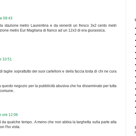
re 09:43
la stazione metro Laurentina e da venerdi un fresco 3x2 cento metri
azione metro Eur Magliana di fianco ad un 12x3 di era giurassica.
e 10:51
taglie soprattutto dei suoi cartelloni e della faccia tosta di chi ne cura
a questo negozio per la pubblicità abusiva che ha disseminato per tutta
l comune..
e ore 12:06
 da qualche tempo.. A meno che non abbia la targhetta sulla parte alta
on l'ho vista.