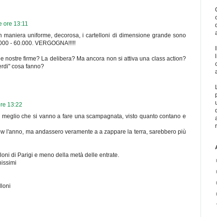
e ore 13:11
i in maniera uniforme, decorosa, i cartelloni di dimensione grande sono
000 - 60.000. VERGOGNA!!!!!
le nostre firme? La delibera? Ma ancora non si attiva una class action?
erdi" cosa fanno?
ore 13:22
è meglio che si vanno a fare una scampagnata, visto quanto contano e
how l'anno, ma andassero veramente a a zappare la terra, sarebbero più
lloni di Parigi e meno della metà delle entrate.
hissimi
lloni