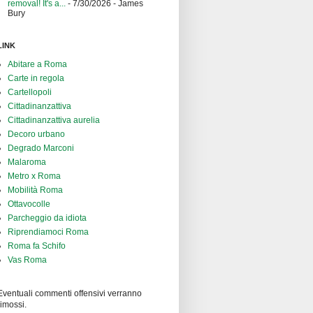
removal! It's a...
- 7/30/2026
- James
Bury
LINK
Abitare a Roma
Carte in regola
Cartellopoli
Cittadinanzattiva
Cittadinanzattiva aurelia
Decoro urbano
Degrado Marconi
Malaroma
Metro x Roma
Mobilità Roma
Ottavocolle
Parcheggio da idiota
Riprendiamoci Roma
Roma fa Schifo
Vas Roma
Eventuali commenti offensivi verranno
rimossi.