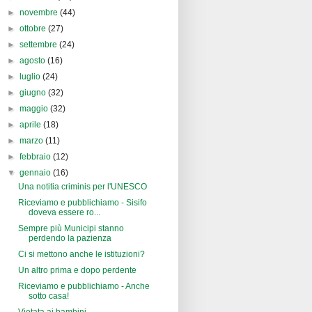
►
novembre
(44)
►
ottobre
(27)
►
settembre
(24)
►
agosto
(16)
►
luglio
(24)
►
giugno
(32)
►
maggio
(32)
►
aprile
(18)
►
marzo
(11)
►
febbraio
(12)
▼
gennaio
(16)
Una notitia criminis per l'UNESCO
Riceviamo e pubblichiamo - Sisifo
doveva essere ro...
Sempre più Municipi stanno
perdendo la pazienza
Ci si mettono anche le istituzioni?
Un altro prima e dopo perdente
Riceviamo e pubblichiamo - Anche
sotto casa!