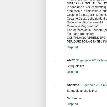
MINUSCOLO SPARTITRAFFICO 
Io sono uno di voi, combatto que
promesse e le chiacchiere inuti
Cosa ne è stato dell'incontro 
Cosa ne è stato delle riunioni e
Dove sono gli oscuramenti?
Cosa fa la Magistratura?
Che ne sarà della Delibera (
dal Piano Regolatore)...
CONTINUANO A PRENDERCI I
PER QUESTO LA GENTE è IN
Rispondi
Ale77
31 gennaio 2011 alle o
Straquoto fitz.
Rispondi
Anonimo
31 gennaio 2011 all
Straquoto anche io Fitz!
Mc Daemon
Rispondi