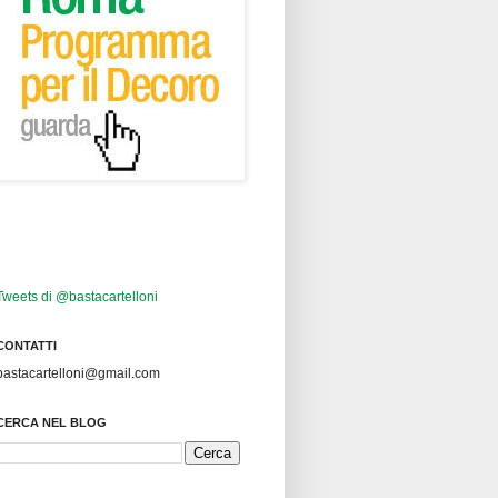
Tweets di @bastacartelloni
CONTATTI
bastacartelloni@gmail.com
CERCA NEL BLOG