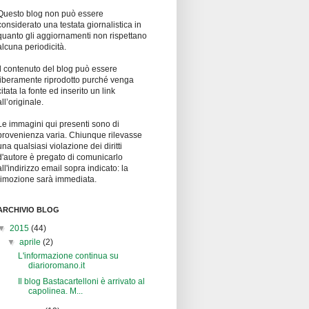
Questo blog non può essere
considerato una testata giornalistica in
quanto gli aggiornamenti non rispettano
alcuna periodicità.
Il contenuto del blog può essere
liberamente riprodotto purché venga
citata la fonte ed inserito un link
all’originale.
Le immagini qui presenti sono di
provenienza varia. Chiunque rilevasse
una qualsiasi violazione dei diritti
d'autore è pregato di comunicarlo
all'indirizzo email sopra indicato: la
rimozione sarà immediata.
ARCHIVIO BLOG
▼
2015
(44)
▼
aprile
(2)
L'informazione continua su
diarioromano.it
Il blog Bastacartelloni è arrivato al
capolinea. M...