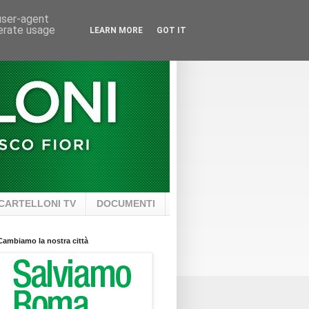
 user-agent
nerate usage
LEARN MORE
GOT IT
CARTELLONI TV
DOCUMENTI
Cambiamo la nostra città