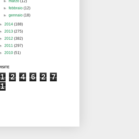
►
marzo
(12)
►
febbraio
(12)
►
gennaio
(18)
►
2014
(188)
►
2013
(275)
►
2012
(382)
►
2011
(297)
►
2010
(51)
VISITE
1
2
4
6
2
7
1