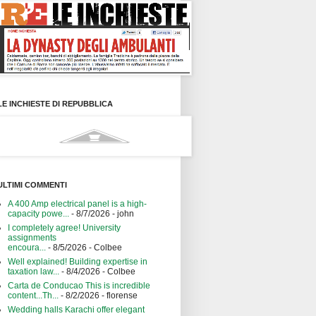
LE INCHIESTE DI REPUBBLICA
ULTIMI COMMENTI
A 400 Amp electrical panel is a high-
capacity powe...
- 8/7/2026
- john
I completely agree! University
assignments
encoura...
- 8/5/2026
- Colbee
Well explained! Building expertise in
taxation law...
- 8/4/2026
- Colbee
Carta de Conducao This is incredible
content...Th...
- 8/2/2026
- florense
Wedding halls Karachi offer elegant