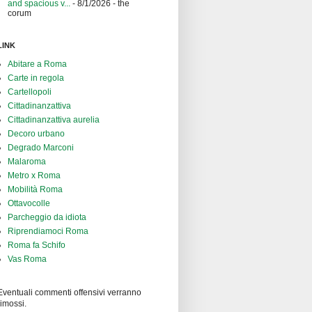
and spacious v...
- 8/1/2026
- the
corum
LINK
Abitare a Roma
Carte in regola
Cartellopoli
Cittadinanzattiva
Cittadinanzattiva aurelia
Decoro urbano
Degrado Marconi
Malaroma
Metro x Roma
Mobilità Roma
Ottavocolle
Parcheggio da idiota
Riprendiamoci Roma
Roma fa Schifo
Vas Roma
Eventuali commenti offensivi verranno
rimossi.